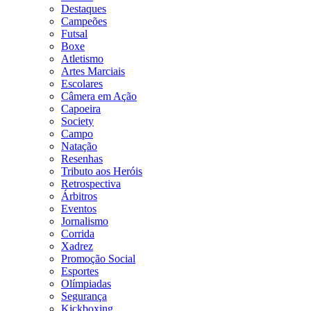
Destaques
Campeões
Futsal
Boxe
Atletismo
Artes Marciais
Escolares
Câmera em Ação
Capoeira
Society
Campo
Natação
Resenhas
Tributo aos Heróis
Retrospectiva
Árbitros
Eventos
Jornalismo
Corrida
Xadrez
Promoção Social
Esportes
Olímpiadas
Segurança
Kickboxing