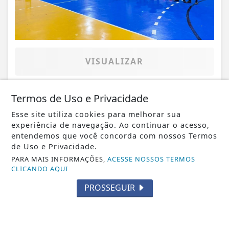
VISUALIZAR
Termos de Uso e Privacidade
Esse site utiliza cookies para melhorar sua
16 DE JAN
SAÚDE - GOIÁS
experiência de navegação. Ao continuar o acesso,
DANIEL VILELA LIDERA NOVA ERA DA
entendemos que você concorda com nossos Termos
SAÚDE EM GOIÁS COM ENTREGA DE
de Uso e Privacidade.
NOVO HGG
PARA MAIS INFORMAÇÕES,
ACESSE NOSSOS TERMOS
CLICANDO AQUI
PROSSEGUIR