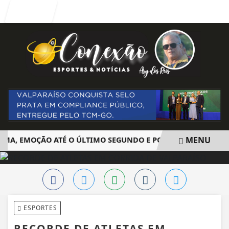
Entrar
MENU
A, EMOÇÃO ATÉ O ÚLTIMO SEGUNDO E POLÊMICA. BIG BROTH
EM ALTA
ESPORTES
RECORDE DE ATLETAS EM