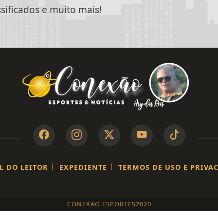
ssificados e muito mais!
|
|
L DO LEITOR
EXPEDIENTE
TERMOS DE USO E PRIVA
CONEXAO ESPORTES2020