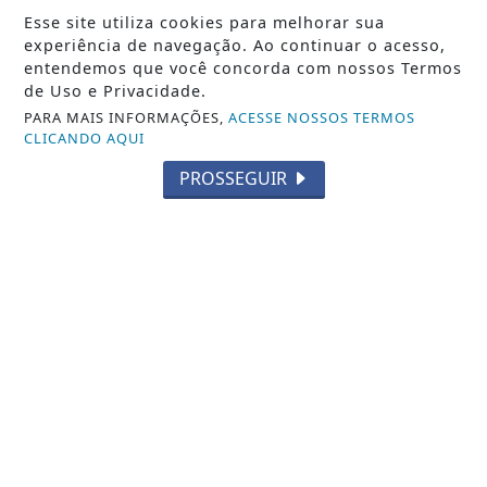
Esse site utiliza cookies para melhorar sua
experiência de navegação. Ao continuar o acesso,
entendemos que você concorda com nossos Termos
de Uso e Privacidade.
PARA MAIS INFORMAÇÕES,
ACESSE NOSSOS TERMOS
CLICANDO AQUI
PROSSEGUIR
VISUALIZAR
16 DE JAN
SAÚDE VALPARAÍSO
MARCUS VINICIUS ACELERA GESTÃO E
RENOVA FROTA, REFORÇANDO SERVIÇOS
ESSENCIAIS...