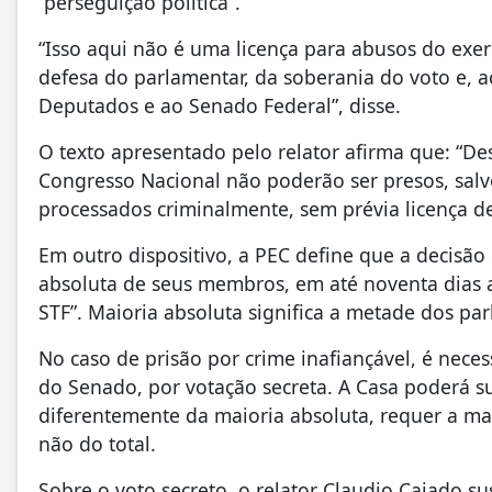
“perseguição política”.
“Isso aqui não é uma licença para abusos do exe
defesa do parlamentar, da soberania do voto e, 
Deputados e ao Senado Federal”, disse.
O texto apresentado pelo relator afirma que: “
Congresso Nacional não poderão ser presos, salv
processados criminalmente, sem prévia licença de
Em outro dispositivo, a PEC define que a decisão 
absoluta de seus membros, em até noventa dias
STF”. Maioria absoluta significa a metade dos p
No caso de prisão por crime inafiançável, é nece
do Senado, por votação secreta. A Casa poderá s
diferentemente da maioria absoluta, requer a ma
não do total.
Sobre o voto secreto, o relator Claudio Cajado 