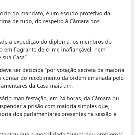
rcício do mandato, é um escudo protetivo da
acima de tudo, do respeito à Câmara dos
Desde a expedição do diploma, os membros do
o em flagrante de crime inafiançável, nem
 sua Casa”.
deve ser decidida “por votação secreta da maioria
 a contar do recebimento da ordem emanada pelo
arlamentares da Casa mais um.
ssário manifestação, em 24 horas, da Câmara ou
uspender a prisão com maioria simples que,
ioria dos parlamentares presentes na sessão e
sustentou que a modalidade “nunca deu problema”.