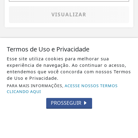
VISUALIZAR
08 DE MAI
FUTSAL - OCIDENTAL
Termos de Uso e Privacidade
NOITE INSANA NO FUTSAL DA
Esse site utiliza cookies para melhorar sua
OCIDENTAL. JOGO HISTÓRICO
experiência de navegação. Ao continuar o acesso,
INCENDEIA A CIDADE
entendemos que você concorda com nossos Termos
de Uso e Privacidade.
PARA MAIS INFORMAÇÕES,
ACESSE NOSSOS TERMOS
CLICANDO AQUI
PROSSEGUIR