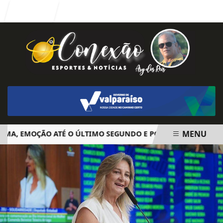
Entrar
MENU
 EMOÇÃO ATÉ O ÚLTIMO SEGUNDO E POLÊMICA. BIG BROTHE
EM ALTA