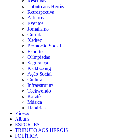
Resenhas
Tributo aos Heróis
Retrospectiva
Árbitros
Eventos
Jornalismo
Corrida
Xadrez
Promoção Social
Esportes
Olímpiadas
Segurança
Kickboxing
Ação Social
Cultura
Infraestrutura
Taekwondo
Karatê
Música
Hendrick
Vídeos
Álbuns
ESPORTES
TRIBUTO AOS HERÓIS
POLÍTICA