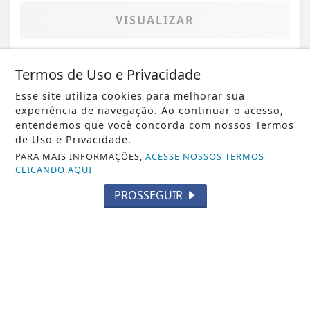
VISUALIZAR
Termos de Uso e Privacidade
08 DE MAI
FUTSAL - OCIDENTAL
Esse site utiliza cookies para melhorar sua
experiência de navegação. Ao continuar o acesso,
NOITE INSANA NO FUTSAL DA
entendemos que você concorda com nossos Termos
OCIDENTAL. JOGO HISTÓRICO
de Uso e Privacidade.
INCENDEIA A CIDADE
PARA MAIS INFORMAÇÕES,
ACESSE NOSSOS TERMOS
CLICANDO AQUI
PROSSEGUIR