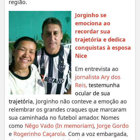
região.
Jorginho se
emociona ao
recordar sua
trajetória e dedica
conquistas à esposa
Nice
Em entrevista ao
jornalista Ary dos
Reis,
testemunha
ocular de sua
trajetória
, Jorginho não conteve a emoção ao
relembrar os grandes craques que marcaram
sua caminhada no futebol amador. Nomes
como
Nêgo Vado (In memoriam)
,
Jorge Gordo
e
Rogerinho Caçarola
. Com a voz embargada,