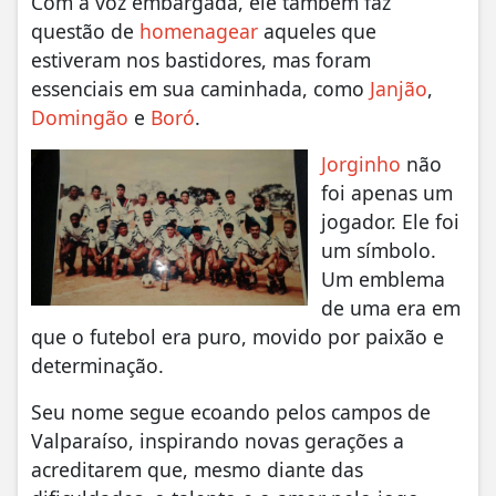
Com a voz embargada, ele também faz
questão de
homenagear
aqueles que
estiveram nos bastidores, mas foram
essenciais em sua caminhada, como
Janjão
,
Domingão
e
Boró
.
Jorginho
não
foi apenas um
jogador. Ele foi
um símbolo.
Um emblema
de uma era em
que o futebol era puro, movido por paixão e
determinação.
Seu nome segue ecoando pelos campos de
Valparaíso, inspirando novas gerações a
acreditarem que, mesmo diante das