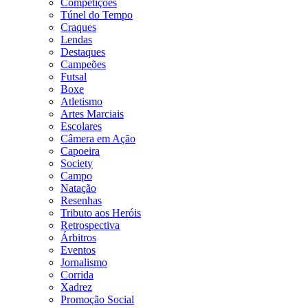
Competições
Túnel do Tempo
Craques
Lendas
Destaques
Campeões
Futsal
Boxe
Atletismo
Artes Marciais
Escolares
Câmera em Ação
Capoeira
Society
Campo
Natação
Resenhas
Tributo aos Heróis
Retrospectiva
Árbitros
Eventos
Jornalismo
Corrida
Xadrez
Promoção Social