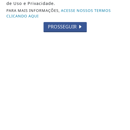
de Uso e Privacidade.
PARA MAIS INFORMAÇÕES,
ACESSE NOSSOS TERMOS
CLICANDO AQUI
PROSSEGUIR
INÍCIO
|
SOBRE
|
PAINEL DO LEITOR
|
EXPEDIENTE
|
TERMOS DE USO E PRIVACIDADE
|
FAQ
|
CONTATO