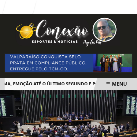
Entrar
MENU
, EMOÇÃO ATÉ O ÚLTIMO SEGUNDO E POLÊMICA. BIG BROTH
EM ALTA