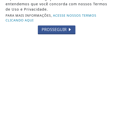
entendemos que você concorda com nossos Termos
de Uso e Privacidade.
PARA MAIS INFORMAÇÕES,
ACESSE NOSSOS TERMOS
CLICANDO AQUI
PROSSEGUIR
VISUALIZAR
13 DE ABR
SAÚDE VALPARAÍSO
SAÚDE ITINERANTE TRANSFORMA
ANHANGUERA B EM POLO DE
ATENDIMENTO INTENSIVO EM...