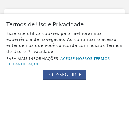
13 DE ABR
SAÚDE VALPARAÍSO
Termos de Uso e Privacidade
SAÚDE ITINERANTE TRANSFORMA
ANHANGUERA B EM POLO DE
Esse site utiliza cookies para melhorar sua
ATENDIMENTO INTENSIVO EM...
experiência de navegação. Ao continuar o acesso,
entendemos que você concorda com nossos Termos
de Uso e Privacidade.
PARA MAIS INFORMAÇÕES,
ACESSE NOSSOS TERMOS
CLICANDO AQUI
PROSSEGUIR