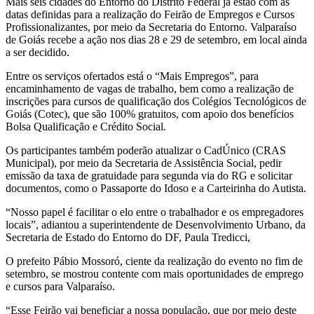
Mais seis cidades do Entorno do Distrito Federal já estão com as
datas definidas para a realização do Feirão de Empregos e Cursos
Profissionalizantes, por meio da Secretaria do Entorno. Valparaíso
de Goiás recebe a ação nos dias 28 e 29 de setembro, em local ainda
a ser decidido.
Entre os serviços ofertados está o “Mais Empregos”, para
encaminhamento de vagas de trabalho, bem como a realização de
inscrições para cursos de qualificação dos Colégios Tecnológicos de
Goiás (Cotec), que são 100% gratuitos, com apoio dos benefícios
Bolsa Qualificação e Crédito Social.
Os participantes também poderão atualizar o CadÚnico (CRAS
Municipal), por meio da Secretaria de Assistência Social, pedir
emissão da taxa de gratuidade para segunda via do RG e solicitar
documentos, como o Passaporte do Idoso e a Carteirinha do Autista.
“Nosso papel é facilitar o elo entre o trabalhador e os empregadores
locais”, adiantou a superintendente de Desenvolvimento Urbano, da
Secretaria de Estado do Entorno do DF, Paula Tredicci,
O prefeito Pábio Mossoró, ciente da realização do evento no fim de
setembro, se mostrou contente com mais oportunidades de emprego
e cursos para Valparaíso.
“Esse Feirão vai beneficiar a nossa população, que por meio deste