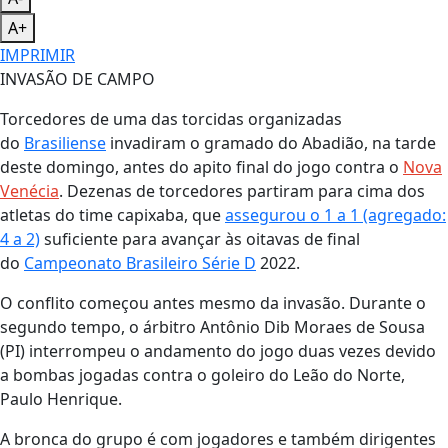
A+
IMPRIMIR
INVASÃO DE CAMPO
Torcedores de uma das torcidas organizadas
do
Brasiliense
invadiram o gramado do Abadião, na tarde
deste domingo, antes do apito final do jogo contra o
Nova
Venécia
. Dezenas de torcedores partiram para cima dos
atletas do time capixaba, que
assegurou o 1 a 1 (agregado:
4 a 2)
suficiente para avançar às oitavas de final
do
Campeonato Brasileiro Série D
2022.
O conflito começou antes mesmo da invasão. Durante o
segundo tempo, o árbitro Antônio Dib Moraes de Sousa
(PI) interrompeu o andamento do jogo duas vezes devido
a bombas jogadas contra o goleiro do Leão do Norte,
Paulo Henrique.
A bronca do grupo é com jogadores e também dirigentes