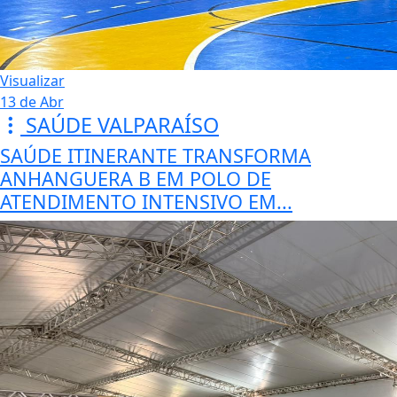
Visualizar
13 de Abr
SAÚDE VALPARAÍSO
SAÚDE ITINERANTE TRANSFORMA
ANHANGUERA B EM POLO DE
ATENDIMENTO INTENSIVO EM...