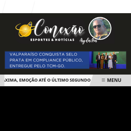
Entrar
MENU
XIMA, EMOÇÃO ATÉ O ÚLTIMO SEGUNDO E POLÊMICA. BIG BR
EM ALTA