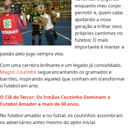
enquanto meu corpo
permitir e, quem sabe,
ajudando a nova
geração a trilhar seus
próprios caminhos no
futebol. O mais
importante é manter a
paixão pelo jogo sempre viva.
Com uma carreira brilhante e um legado já consolidado,
Magno Coutinho
segue encantando os gramados e
barrões, inspirando aqueles que sonham em transformar
o futebol em arte.
O Clã do Terror: Os Irmãos Coutinho Dominam o
Futebol Amador a mais de 30 anos.
No futebol amador e no futsal, os coutinhos assombram
os adversários antes mesmo do apito inicial.