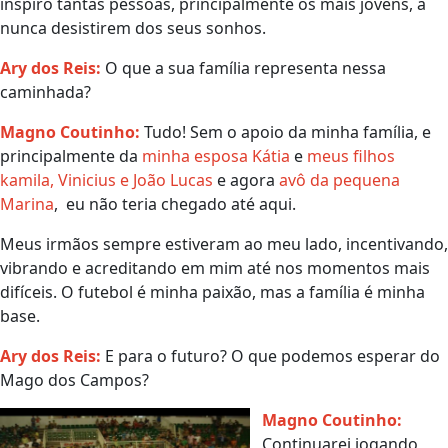
inspiro tantas pessoas, principalmente os mais jovens, a
nunca desistirem dos seus sonhos.
Ary dos Reis
:
O que a sua família representa nessa
caminhada?
Magno Coutinho
:
Tudo! Sem o apoio da minha família, e
principalmente da
minha esposa Kátia
e
meus filhos
kamila, Vinicius e João Lucas
e agora
avô da pequena
Marina
, eu não teria chegado até aqui.
Meus irmãos sempre estiveram ao meu lado, incentivando,
vibrando e acreditando em mim até nos momentos mais
difíceis. O futebol é minha paixão, mas a família é minha
base.
Ary dos Reis
:
E para o futuro? O que podemos esperar do
Mago dos Campos?
Magno Coutinho
:
Continuarei jogando