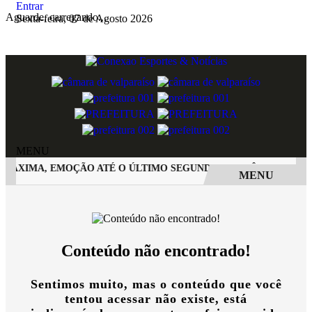
Entrar
Aguarde, carregando...
Sexta-feira, 07 de Agosto 2026
MENU
MÁXIMA, EMOÇÃO ATÉ O ÚLTIMO SEGUNDO E POLÊMICA. BIG 
MENU
EM ALTA
Conteúdo não encontrado!
Sentimos muito, mas o conteúdo que você
tentou acessar não existe, está