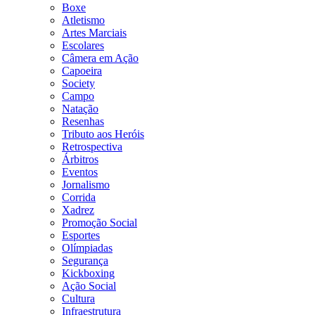
Boxe
Atletismo
Artes Marciais
Escolares
Câmera em Ação
Capoeira
Society
Campo
Natação
Resenhas
Tributo aos Heróis
Retrospectiva
Árbitros
Eventos
Jornalismo
Corrida
Xadrez
Promoção Social
Esportes
Olímpiadas
Segurança
Kickboxing
Ação Social
Cultura
Infraestrutura